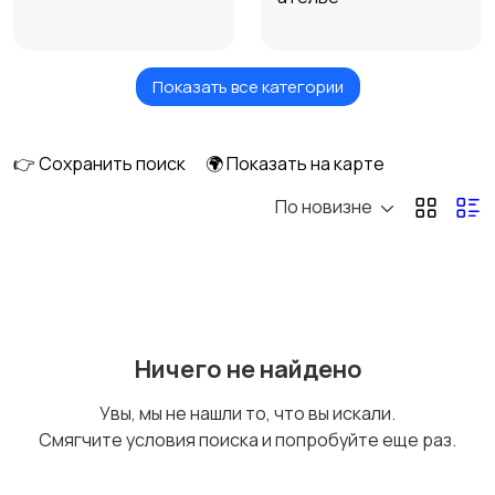
Показать все категории
Высший менеджмент
Госслужба
👉 Сохранить поиск
🌍 Показать на карте
По новизне
Добыча сырья,
Домашний персонал,
энергетика
клининг
Издательства и СМИ
Информационные
Ничего не найдено
технологии
Увы, мы не нашли то, что вы искали.
Смягчите условия поиска и попробуйте еще раз.
Искусство и
Магазины
1