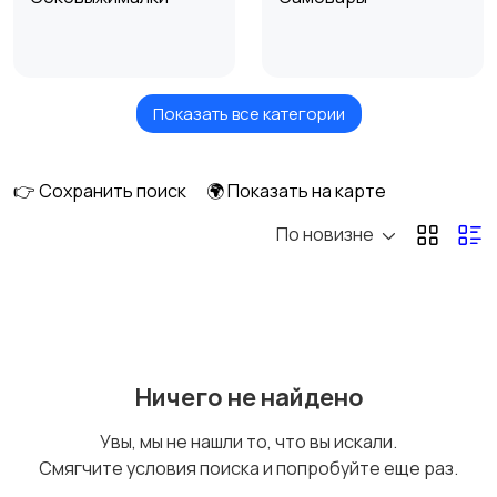
Показать все категории
Кухонные чопперы
Вакууматоры для
кухни
👉 Сохранить поиск
🌍 Показать на карте
По новизне
Сепараторы
Холодильники
1
Микроволновки и
Кулеры и фильтры для
Ничего не найдено
мультиварки
воды
Увы, мы не нашли то, что вы искали.
Смягчите условия поиска и попробуйте еще раз.