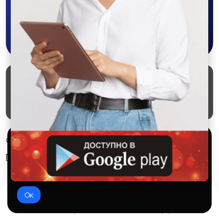
Скачать в Google Play
Маркеты
Блог
О проекте
Служба поддержки
Удаление аккаунта
Партнерка
Используем куки и рекомендательные
© 2026 SALEX МАРКЕТ
технологии
Правила сервиса
Конфиденциальность
Это чтобы сайт работал лучше. Оставаясь с нами, вы
соглашаетесь на использование файлов куки.
Ок
Домой
Избранное
Добавить
Чат
Профиль