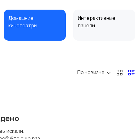
Домашние
Интерактивные
кинотеатры
панели
Наушники
Микрофоны
По новизне
йдено
 вы искали.
робуйте еще раз.