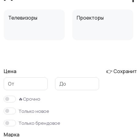
Телевизоры
Проекторы
Музыкальные центры
Портативное аудио
и магнитолы
системы
Цена
👉 Сохранит
Аксессуары
Другое ТВ и видео
🔥Срочно
Только новое
Только брендовое
Марка