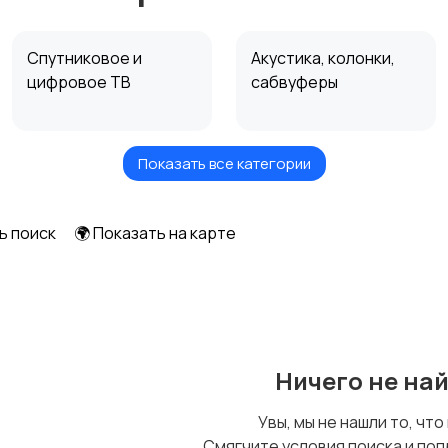
Спутниковое и
Акустика, колонки,
цифровое ТВ
сабвуферы
Показать все категории
Экраны для
Аудиоусилители и
проекторов
ресиверы
ь поиск
🌍 Показать на карте
Ничего не на
Увы, мы не нашли то, что
Смягчите условия поиска и поп