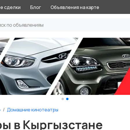
е сделки
Блог
Объявления на карте
о
Домашние кинотеатры
ы в Кыргызстане