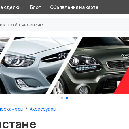
е сделки
Блог
Объявления на карте
деокамеры
Аксессуары
зстане