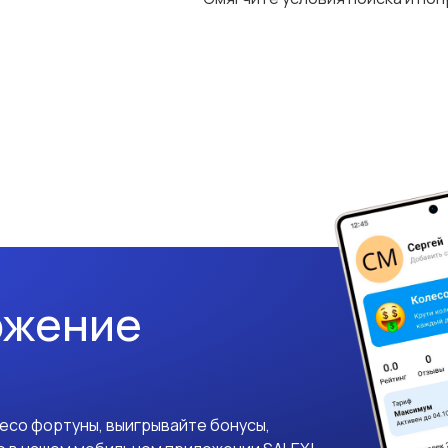
ожение
лесо фортуны, выигрывайте бонусы,