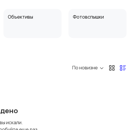
Объективы
Фотовспышки
Компактные
Бинокли и
фотопринтеры
оптические приборы
По новизне
йдено
 вы искали.
робуйте еще раз.