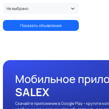
Не выбрано
Показать объявления
Мобильное прил
SALEX
Скачайте приложение в Google Play – крутите ко