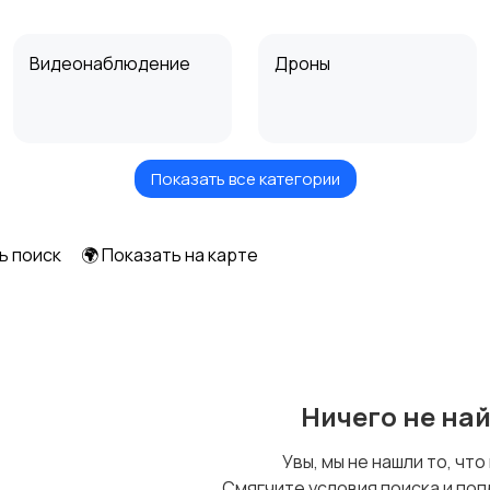
Видеонаблюдение
Дроны
Показать все категории
Студийное
Цифровые
оборудование
фоторамки
ь поиск
🌍 Показать на карте
Ничего не на
Увы, мы не нашли то, что
Смягчите условия поиска и поп