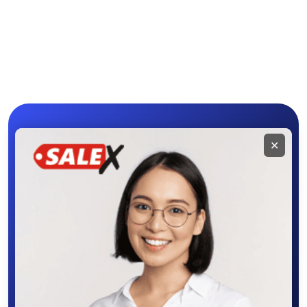
Мобильное
✕
приложение
SALEX
Скачайте приложение в Google Play –
крутите колесо фортуны, выигрывайте
бонусы, удобно ищите и размещайте
объявления - все это в нашем мобильном
приложении SALEX!