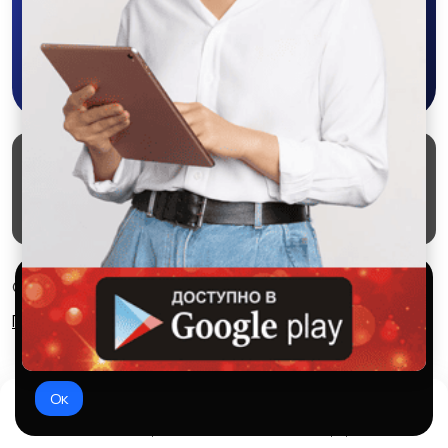
Скачать в Google Play
Маркеты
Блог
О проекте
Служба поддержки
Удаление аккаунта
Партнерка
Используем куки и рекомендательные
© 2026 SALEX МАРКЕТ
технологии
Правила сервиса
Конфиденциальность
Это чтобы сайт работал лучше. Оставаясь с нами, вы
соглашаетесь на использование файлов куки.
Ок
Домой
Избранное
Добавить
Чат
Профиль