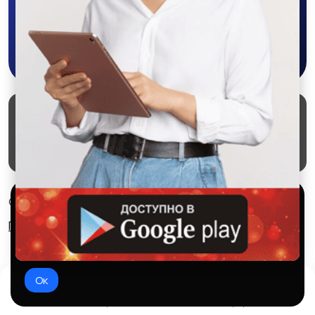
Скачать в Google Play
Маркеты
Блог
О проекте
Служба поддержки
Удаление аккаунта
Партнерка
Используем куки и рекомендательные
© 2026 SALEX МАРКЕТ
технологии
Правила сервиса
Конфиденциальность
Это чтобы сайт работал лучше. Оставаясь с нами, вы
соглашаетесь на использование файлов куки.
Ок
Домой
Избранное
Добавить
Чат
Профиль