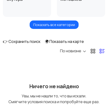
Показать все категории
Мотоциклы
Мотороллеры
муравей
👉 Сохранить поиск
🌍 Показать на карте
По новизне
Квадроциклы
Мотозапчасти и
аксессуары
Мотоэкипировка
Скупка мототехники
Ничего не найдено
Увы, мы не нашли то, что вы искали.
Смягчите условия поиска и попробуйте еще раз.