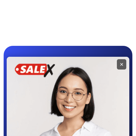
Другая мототехника
Мобильное
✕
приложение
SALEX
Скачайте приложение в Google Play –
крутите колесо фортуны, выигрывайте
бонусы, удобно ищите и размещайте
объявления - все это в нашем мобильном
приложении SALEX!