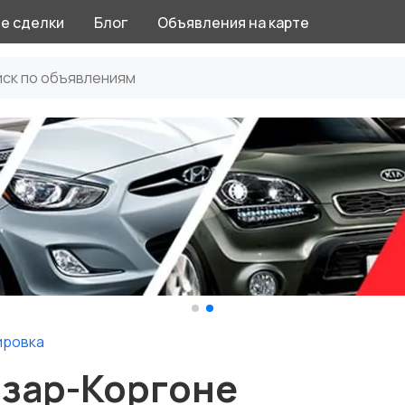
е сделки
Блог
Объявления на карте
ировка
азар-Коргоне