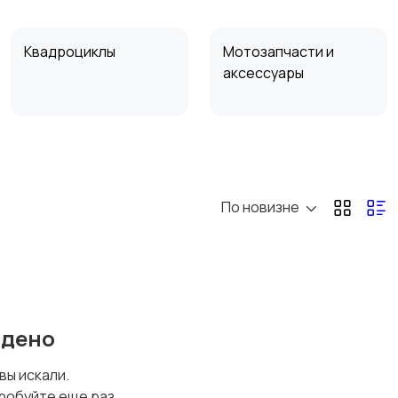
Квадроциклы
Мотозапчасти и
аксессуары
По новизне
йдено
 вы искали.
робуйте еще раз.