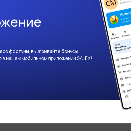
ожение
лесо фортуны, выигрывайте бонусы,
о в нашем мобильном приложении SALEX!