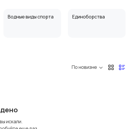
Водные виды спорта
Единоборства
Теннис, бадминтон,
Тренажеры и фитнес
дартс
По новизне
йдено
 вы искали.
робуйте еще раз.