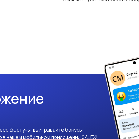
ожение
лесо фортуны, выигрывайте бонусы,
о в нашем мобильном приложении SALEX!