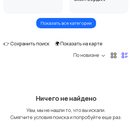
Показать все категории
Самокаты и
Бильярд и боулинг
гироскутеры
👉 Сохранить поиск
🌍 Показать на карте
По новизне
Водные виды спорта
Единоборства
Зимние виды спорта
Игры с мячом
Ничего не найдено
Увы, мы не нашли то, что вы искали.
Смягчите условия поиска и попробуйте еще раз.
Охота и рыбалка
Туризм и отдых на