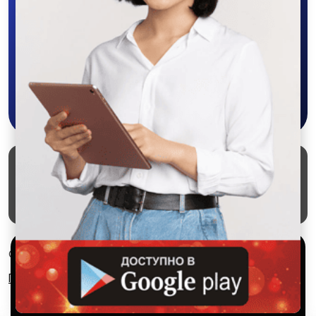
бонусы, удобно ищите и размещайте
объявления - все это в нашем мобильном
приложении SALEX!
Скачать в Google Play
Маркеты
Блог
О проекте
Служба поддержки
Удаление аккаунта
Партнерка
Используем куки и рекомендательные
© 2026 SALEX МАРКЕТ
технологии
Правила сервиса
Конфиденциальность
Это чтобы сайт работал лучше. Оставаясь с нами, вы
соглашаетесь на использование файлов куки.