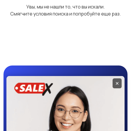
Увы, мы не нашли то, что вы искали.
Смягчите условия поиска и попробуйте еще раз.
Программное
Рули, джойстики,
обеспечение
геймпады
Комплектующие и
Аксессуары
запчасти
Мобильное
✕
приложение
SALEX
Скачайте приложение в Google Play –
крутите колесо фортуны, выигрывайте