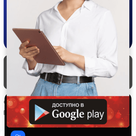
объявления - все это в нашем мобильном
приложении SALEX!
Скачать в Google Play
Маркеты
Блог
О проекте
Служба поддержки
Удаление аккаунта
Партнерка
Используем куки и рекомендательные
© 2026 SALEX МАРКЕТ
технологии
Правила сервиса
Конфиденциальность
Это чтобы сайт работал лучше. Оставаясь с нами, вы
соглашаетесь на использование файлов куки.
Ок