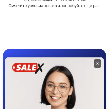
Смягчите условия поиска и попробуйте еще раз.
Студийное
Цифровые
оборудование
фоторамки
Компактные
Бинокли и
фотопринтеры
оптические приборы
Мобильное
✕
приложение
SALEX
Скачайте приложение в Google Play –
крутите колесо фортуны, выигрывайте
бонусы, удобно ищите и размещайте