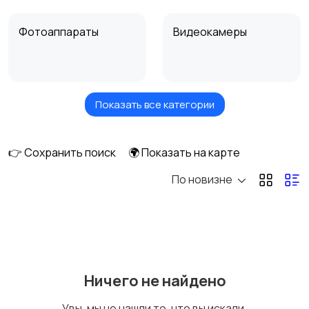
Фотоаппараты
Видеокамеры
Показать все категории
Видеонаблюдение
Дроны
👉 Сохранить поиск
🌍 Показать на карте
По новизне
Объективы
Фотовспышки
Аксессуары
Штативы и
Ничего не найдено
стабилизаторы
Увы, мы не нашли то, что вы искали.