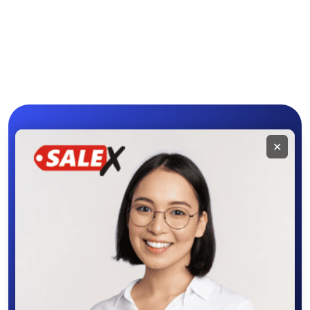
Мобильное
✕
приложение
SALEX
Скачайте приложение в Google Play –
крутите колесо фортуны, выигрывайте
бонусы, удобно ищите и размещайте
объявления - все это в нашем мобильном
приложении SALEX!