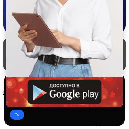
Скачать в Google Play
Маркеты
Блог
О проекте
Служба поддержки
Удаление аккаунта
Партнерка
Используем куки и рекомендательные
© 2026 SALEX МАРКЕТ
технологии
Правила сервиса
Конфиденциальность
Это чтобы сайт работал лучше. Оставаясь с нами, вы
соглашаетесь на использование файлов куки.
Ок
Домой
Избранное
Добавить
Чат
Профиль