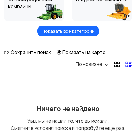
комбайны
Показать все категории
Зерноуборочные
Свеклоуборочные
комбайны
комбайны
👉 Сохранить поиск
🌍 Показать на карте
По новизне
Комбайны для уборки
Кормоуборочные
фасоли
комбайны
Рисоуборочные
Другие комбайны
Ничего не найдено
комбайны
Увы, мы не нашли то, что вы искали.
Смягчите условия поиска и попробуйте еще раз.