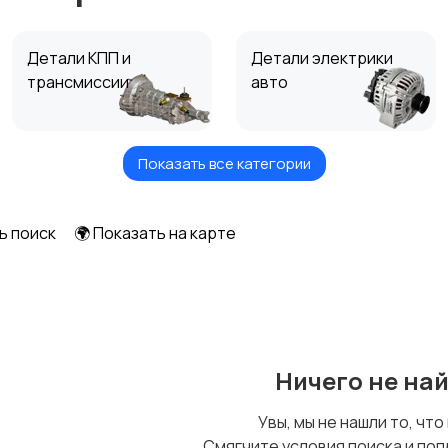
Детали КПП и
Детали электрики
трансмиссии
авто
Показать все категории
Трубки, патрубки,
Топливные баки
шланги
ь поиск
🌍 Показать на карте
Подшипники
Прокладки
Ничего не на
Увы, мы не нашли то, что
Смягчите условия поиска и поп