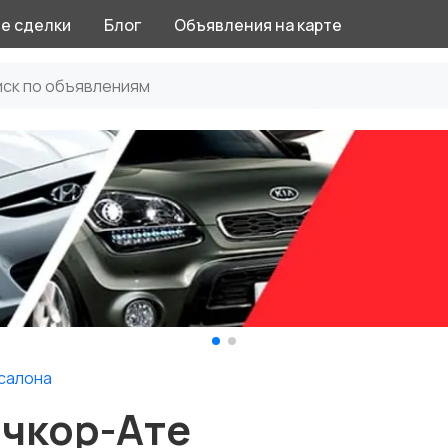
е сделки
Блог
Объявления на карте
салона
очкор-Ате