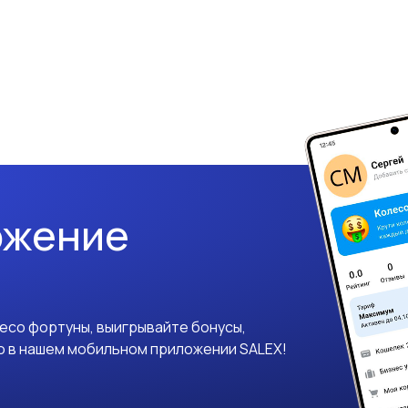
ожение
лесо фортуны, выигрывайте бонусы,
о в нашем мобильном приложении SALEX!