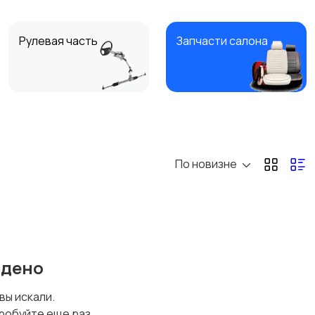
Рулевая часть
Запчасти салона
Фары и системы
Вентиляция,
освещения
охлаждение и
отопление
По новизне
Сальники
Другие автозапчасти
йдено
 вы искали.
робуйте еще раз.