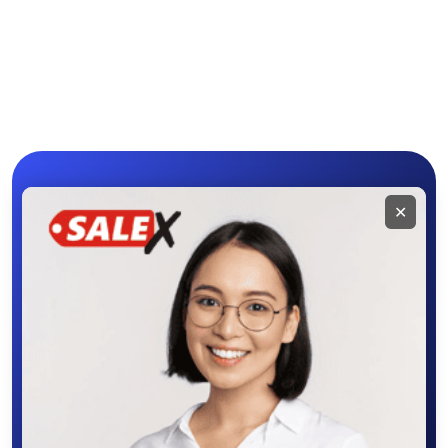
Мобильное
✕
приложение
SALEX
Скачайте приложение в Google Play –
крутите колесо фортуны, выигрывайте
бонусы, удобно ищите и размещайте
объявления - все это в нашем мобильном
приложении SALEX!