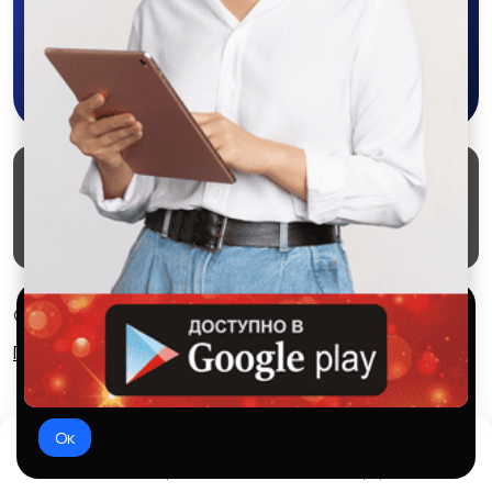
Скачать в Google Play
Маркеты
Блог
О проекте
Служба поддержки
Удаление аккаунта
Партнерка
Используем куки и рекомендательные
© 2026 SALEX МАРКЕТ
технологии
Правила сервиса
Конфиденциальность
Это чтобы сайт работал лучше. Оставаясь с нами, вы
соглашаетесь на использование файлов куки.
Ок
Домой
Избранное
Добавить
Чат
Профиль