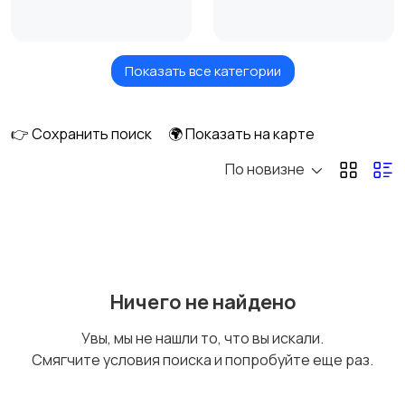
Показать все категории
Собаки
Кошки
👉 Сохранить поиск
🌍 Показать на карте
По новизне
Грызуны
Рыбки
Другие животные
Товары для животных
Ничего не найдено
Увы, мы не нашли то, что вы искали.
Смягчите условия поиска и попробуйте еще раз.
Аквариумистика
Уход за животными