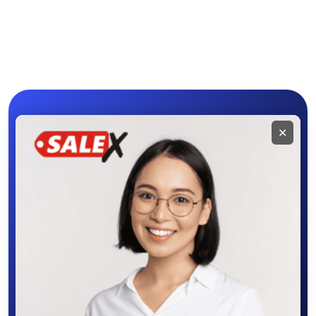
Мобильное
✕
приложение
SALEX
Скачайте приложение в Google Play –
крутите колесо фортуны, выигрывайте
бонусы, удобно ищите и размещайте
объявления - все это в нашем мобильном
приложении SALEX!