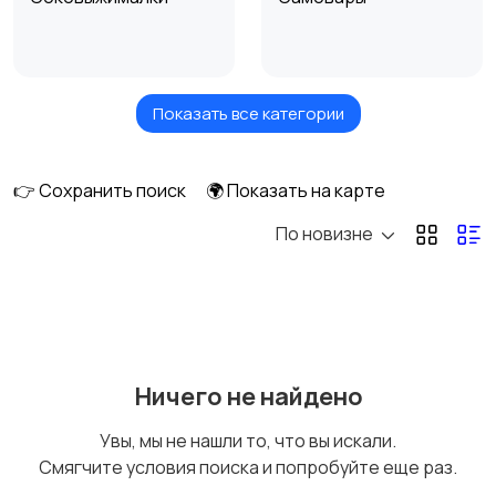
Показать все категории
Кухонные чопперы
Вакууматоры для
кухни
👉 Сохранить поиск
🌍 Показать на карте
По новизне
Сепараторы
Холодильники
Микроволновки и
Кулеры и фильтры для
Ничего не найдено
мультиварки
воды
Увы, мы не нашли то, что вы искали.
Смягчите условия поиска и попробуйте еще раз.