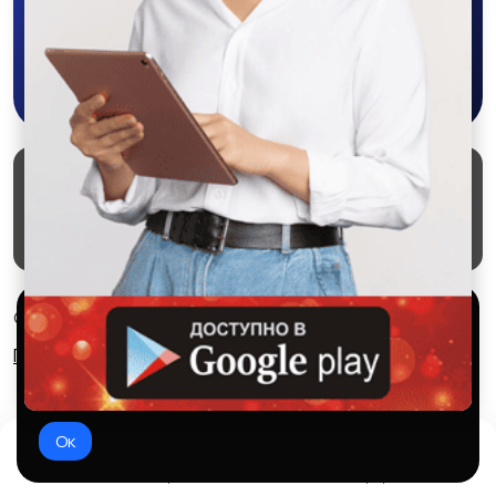
Скачать в Google Play
Маркеты
Блог
О проекте
Служба поддержки
Удаление аккаунта
Партнерка
Используем куки и рекомендательные
© 2026 SALEX МАРКЕТ
технологии
Правила сервиса
Конфиденциальность
Это чтобы сайт работал лучше. Оставаясь с нами, вы
соглашаетесь на использование файлов куки.
Ок
Домой
Избранное
Добавить
Чат
Профиль