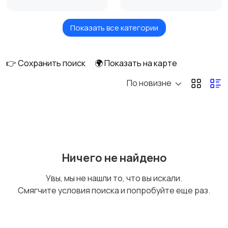
Показать все категории
Высший менеджмент
Госслужба
👉 Сохранить поиск
🌍 Показать на карте
По новизне
Добыча сырья,
Домашний персонал,
энергетика
клининг
Издательства и СМИ
Информационные
Ничего не найдено
технологии
Увы, мы не нашли то, что вы искали.
Смягчите условия поиска и попробуйте еще раз.
Искусство и
Магазины
развлечения