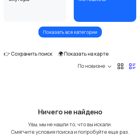
Показать все категории
Мотоциклы
Мотороллеры
муравей
👉 Сохранить поиск
🌍 Показать на карте
По новизне
Квадроциклы
Мотозапчасти и
аксессуары
Мотоэкипировка
Скупка мототехники
Ничего не найдено
Увы, мы не нашли то, что вы искали.
Смягчите условия поиска и попробуйте еще раз.