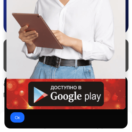
Скачать в Google Play
Маркеты
Блог
О проекте
Служба поддержки
Удаление аккаунта
Партнерка
Используем куки и рекомендательные
© 2026 SALEX МАРКЕТ
технологии
Правила сервиса
Конфиденциальность
Это чтобы сайт работал лучше. Оставаясь с нами, вы
соглашаетесь на использование файлов куки.
Ок
Домой
Избранное
Добавить
Чат
Профиль