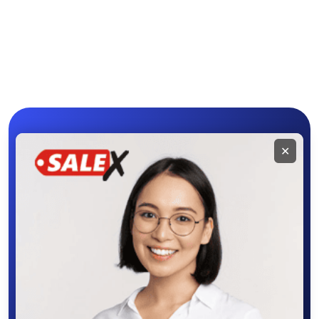
Другая мототехника
Мобильное
✕
приложение
SALEX
Скачайте приложение в Google Play –
крутите колесо фортуны, выигрывайте
бонусы, удобно ищите и размещайте
объявления - все это в нашем мобильном
приложении SALEX!