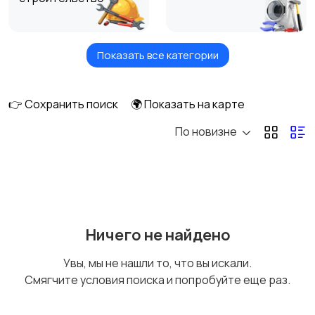
Показать все категории
Обучение и курсы
Мастер на час
👉 Сохранить поиск
🌍 Показать на карте
По новизне
Красота и здоровье
Компьютерные
услуги
Деловые услуги
Уборка домов и
Ничего не найдено
офисов
Увы, мы не нашли то, что вы искали.
Смягчите условия поиска и попробуйте еще раз.
Фото и видеосъемка
Изготовление на