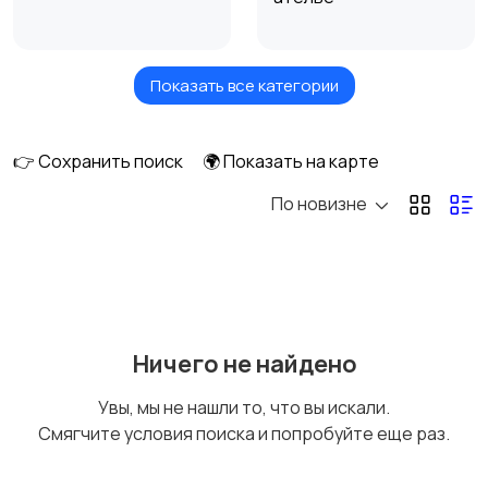
Показать все категории
Высший менеджмент
Госслужба
👉 Сохранить поиск
🌍 Показать на карте
По новизне
Добыча сырья,
Домашний персонал,
энергетика
клининг
Издательства и СМИ
Информационные
Ничего не найдено
технологии
Увы, мы не нашли то, что вы искали.
Смягчите условия поиска и попробуйте еще раз.
Искусство и
Магазины