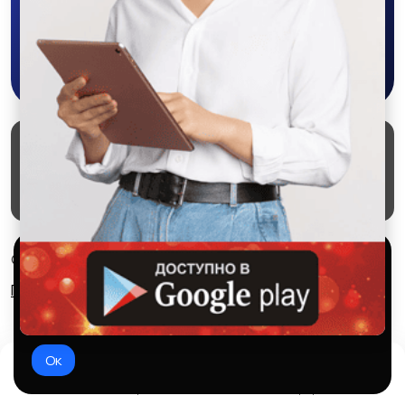
Скачать в Google Play
Маркеты
Блог
О проекте
Служба поддержки
Удаление аккаунта
Партнерка
Используем куки и рекомендательные
© 2026 SALEX МАРКЕТ
технологии
Правила сервиса
Конфиденциальность
Это чтобы сайт работал лучше. Оставаясь с нами, вы
соглашаетесь на использование файлов куки.
Ок
Домой
Избранное
Добавить
Чат
Профиль