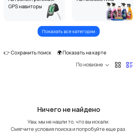
GPS навиторы
Показать все категории
Аккумуляторы
Аксессуары для
салона
👉 Сохранить поиск
🌍 Показать на карте
По новизне
Багажники на крышу и
Внешний декор,
фаркопы
брендирование
Инструменты для
Скупка
Ничего не найдено
автомобилей
катализаторов
Увы, мы не нашли то, что вы искали.
Смягчите условия поиска и попробуйте еще раз.