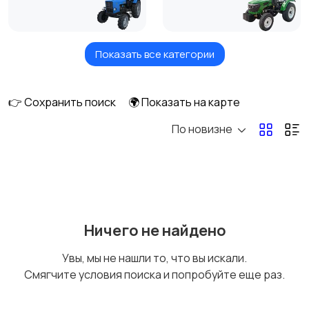
Показать все категории
Комбайны
Мотоблоки
👉 Сохранить поиск
🌍 Показать на карте
По новизне
Тюковые пресс-
Рулонные пресс-
подборщики
подборщики
Пленкоукладчики-
Разбрасыватели
Ничего не найдено
грядообразователи
удобрений
Увы, мы не нашли то, что вы искали.
Смягчите условия поиска и попробуйте еще раз.
Зернометатели
Картофелесажалки