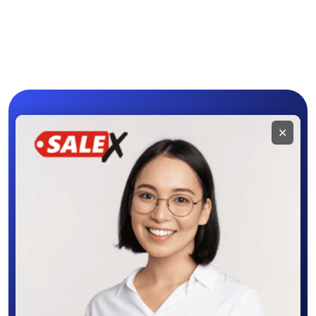
Электроинструмент
Другое
ы
Мобильное
✕
приложение
SALEX
Скачайте приложение в Google Play –
крутите колесо фортуны, выигрывайте
бонусы, удобно ищите и размещайте
объявления - все это в нашем мобильном
приложении SALEX!