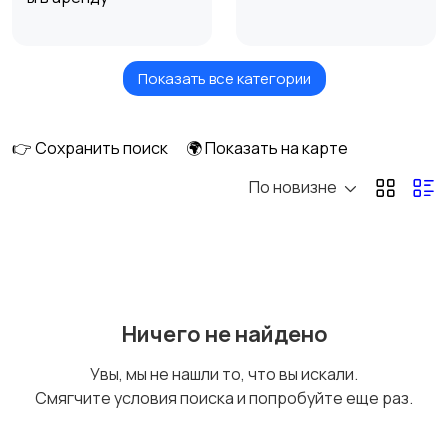
Показать все категории
Измерительные
Окна
инструменты
👉 Сохранить поиск
🌍 Показать на карте
По новизне
Отопление и
Потолки
вентиляция
Ручные инструменты
Сантехника и
Ничего не найдено
водоснабжение
Увы, мы не нашли то, что вы искали.
Смягчите условия поиска и попробуйте еще раз.
Стройматериалы
Электрика