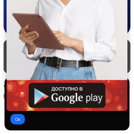
Другое
Скачать в Google Play
Маркеты
Блог
О проекте
Служба поддержки
Удаление аккаунта
Партнерка
Используем куки и рекомендательные
© 2026 SALEX МАРКЕТ
технологии
Правила сервиса
Конфиденциальность
Это чтобы сайт работал лучше. Оставаясь с нами, вы
соглашаетесь на использование файлов куки.
Ок
Домой
Избранное
Добавить
Чат
Профиль