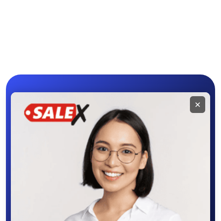
Мобильное
✕
приложение
SALEX
Скачайте приложение в Google Play –
крутите колесо фортуны, выигрывайте
бонусы, удобно ищите и размещайте
объявления - все это в нашем мобильном
приложении SALEX!