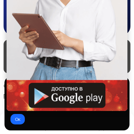
Скачать в Google Play
Маркеты
Блог
О проекте
Служба поддержки
Удаление аккаунта
Партнерка
Используем куки и рекомендательные
© 2026 SALEX МАРКЕТ
технологии
Правила сервиса
Конфиденциальность
Это чтобы сайт работал лучше. Оставаясь с нами, вы
соглашаетесь на использование файлов куки.
Ок
Домой
Избранное
Добавить
Чат
Профиль