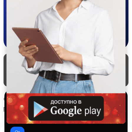
объявления - все это в нашем мобильном
приложении SALEX!
Скачать в Google Play
Маркеты
Блог
О проекте
Служба поддержки
Удаление аккаунта
Партнерка
Используем куки и рекомендательные
© 2026 SALEX МАРКЕТ
технологии
Правила сервиса
Конфиденциальность
Это чтобы сайт работал лучше. Оставаясь с нами, вы
соглашаетесь на использование файлов куки.
Ок