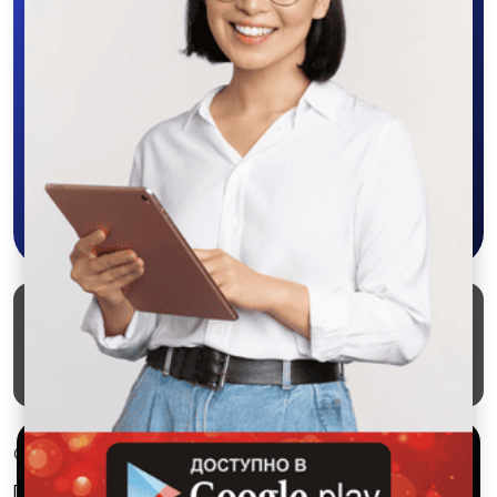
Скачайте приложение в Google Play –
крутите колесо фортуны, выигрывайте
бонусы, удобно ищите и размещайте
объявления - все это в нашем мобильном
приложении SALEX!
Скачать в Google Play
Маркеты
Блог
О проекте
Служба поддержки
Удаление аккаунта
Партнерка
Используем куки и рекомендательные
© 2026 SALEX МАРКЕТ
технологии
Правила сервиса
Конфиденциальность