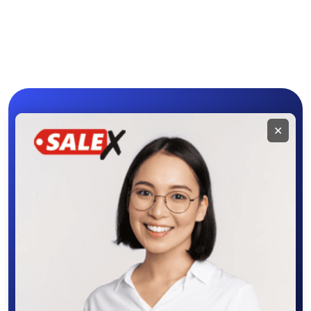
Электроинструмент
Другое
ы
Мобильное
✕
приложение
SALEX
Скачайте приложение в Google Play –
крутите колесо фортуны, выигрывайте
бонусы, удобно ищите и размещайте
объявления - все это в нашем мобильном
приложении SALEX!