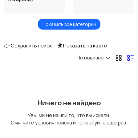
Показать все категории
Измерительные
Окна
инструменты
👉 Сохранить поиск
🌍 Показать на карте
По новизне
Отопление и
Потолки
вентиляция
Ручные инструменты
Сантехника и
Ничего не найдено
водоснабжение
Увы, мы не нашли то, что вы искали.
Смягчите условия поиска и попробуйте еще раз.
Стройматериалы
Электрика