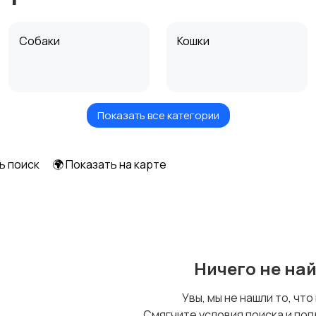
Собаки
Кошки
Показать все категории
Аквариумистика
Уход за животными
ь поиск
🌍 Показать на карте
Ничего не на
Увы, мы не нашли то, что
Смягчите условия поиска и поп