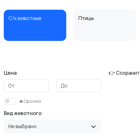
С/х животные
Птицы
Другие животные
Товары для животных
Цена
👉 Сохранит
🔥Срочно
Вид животного
Не выбрано