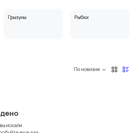
Грызуны
Рыбки
По новизне
йдено
 вы искали.
робуйте еще раз.