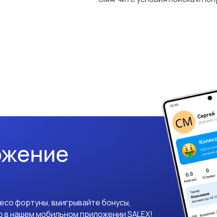
ожение
лесо фортуны, выигрывайте бонусы,
о в нашем мобильном приложении SALEX!