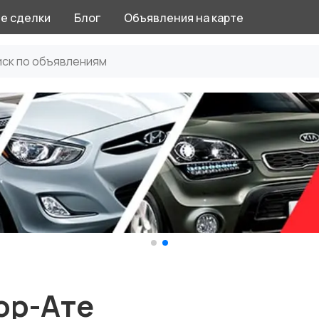
е сделки
Блог
Объявления на карте
ор-Ате