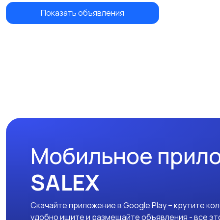
Показать объявления
Мобильное прил
SALEX
Скачайте приложение в Google Play – крутите ко
удобно ищите и размещайте объявления - все эт