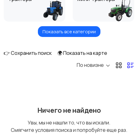
Показать все категории
Комбайны
Мотоблоки
👉 Сохранить поиск
🌍 Показать на карте
По новизне
Тюковые пресс-
Рулонные пресс-
подборщики
подборщики
Пленкоукладчики-
Разбрасыватели
Ничего не найдено
грядообразователи
удобрений
Увы, мы не нашли то, что вы искали.
Смягчите условия поиска и попробуйте еще раз.