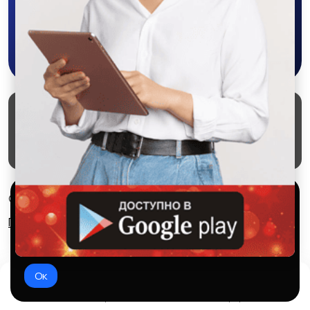
Жатки
Сеялки
Скачать в Google Play
Копалки
Грабли
Маркеты
Блог
О проекте
Служба поддержки
Удаление аккаунта
Партнерка
Арычники
Агродроны
Используем куки и рекомендательные
© 2026 SALEX МАРКЕТ
технологии
Правила сервиса
Конфиденциальность
Это чтобы сайт работал лучше. Оставаясь с нами, вы
соглашаетесь на использование файлов куки.
Мульчеры
Окучники
Ок
Домой
Избранное
Добавить
Чат
Профиль