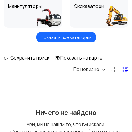
Манипуляторы
Экскаваторы
Показать все категории
Погрузчики
Автокраны
👉 Сохранить поиск
🌍 Показать на карте
По новизне
Эвакуаторы
Автобетономешалки
Ассенизаторы
Автовышки
Ничего не найдено
Увы, мы не нашли то, что вы искали.
Смягчите условия поиска и попробуйте еще раз.