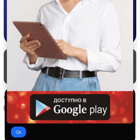
приложении SALEX!
Скачать в Google Play
Маркеты
Блог
О проекте
Служба поддержки
Удаление аккаунта
Партнерка
Используем куки и рекомендательные
© 2026 SALEX МАРКЕТ
технологии
Правила сервиса
Конфиденциальность
Это чтобы сайт работал лучше. Оставаясь с нами, вы
соглашаетесь на использование файлов куки.
Ок