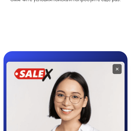
Бетононасосы
Бульдозеры
Грейдеры
Коммунальная
техника
Мобильное
✕
приложение
SALEX
Скачайте приложение в Google Play –
крутите колесо фортуны, выигрывайте
бонусы, удобно ищите и размещайте
объявления - все это в нашем мобильном