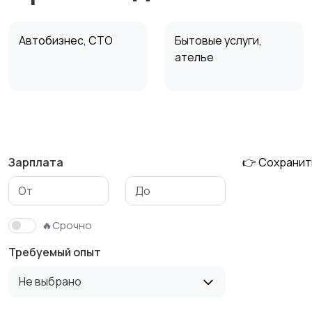
Автобизнес, СТО
Бытовые услуги,
ателье
Издательства и СМИ
Информационные
технологии
Зарплата
👉 Сохранит
Начало карьеры
Образование и наука
🔥Срочно
Требуемый опыт
Производство
Кафе, рестораны,
Не выбрано
отели