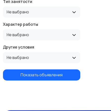
Тип занятости
Не выбрано
Строительство и
Такси, логистика,
ремонт
доставка
Характер работы
Не выбрано
Швейное дело
Юриспруденция
Другие условия
Не выбрано
Показать объявления