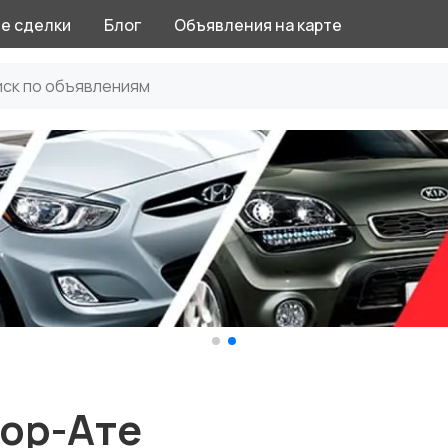
е сделки
Блог
Объявления на карте
кор-Ате