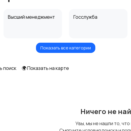
Высший менеджмент
Госслужба
Показать все категории
Искусство и
Магазины
развлечения
ь поиск
🌍 Показать на карте
Охрана,
Офисный персонал
безопасность
Ничего не на
Салоны красоты
Сельское хозяйство
Увы, мы не нашли то, что
Смягчите условия поиска и поп