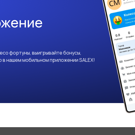
ожение
лесо фортуны, выигрывайте бонусы,
о в нашем мобильном приложении SALEX!