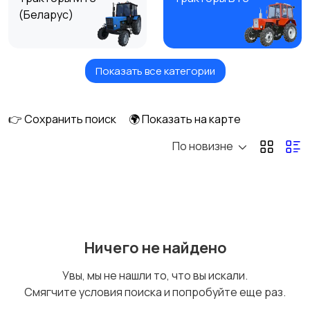
(Беларус)
Показать все категории
Тракторы YTO (ЮТО)
Тракторы ЮМЗ
👉 Сохранить поиск
🌍 Показать на карте
По новизне
Тракторы ХТЗ
Тракторы Zoomlion
Тракторы ЛТЗ
Тракторы Lovol
Ничего не найдено
Увы, мы не нашли то, что вы искали.
Смягчите условия поиска и попробуйте еще раз.