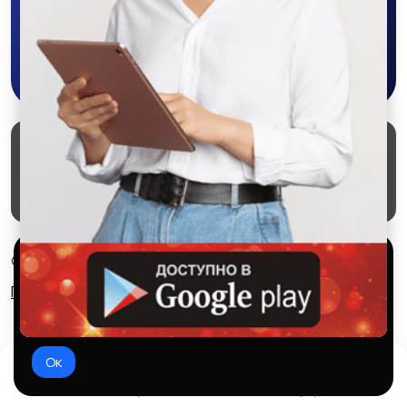
Тракторы
Тракторы Changfa
Dongfanghong
Скачать в Google Play
Тракторы KASUN
Тракторы New Holland
Маркеты
Блог
О проекте
Служба поддержки
Удаление аккаунта
Партнерка
Другие тракторы
Используем куки и рекомендательные
© 2026 SALEX МАРКЕТ
технологии
Правила сервиса
Конфиденциальность
Это чтобы сайт работал лучше. Оставаясь с нами, вы
соглашаетесь на использование файлов куки.
Ок
Домой
Избранное
Добавить
Чат
Профиль