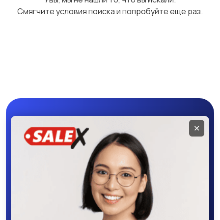
Смягчите условия поиска и попробуйте еще раз.
Программное
Рули, джойстики,
обеспечение
геймпады
Комплектующие и
Аксессуары
запчасти
Мобильное
✕
приложение
SALEX
Скачайте приложение в Google Play –
крутите колесо фортуны, выигрывайте
бонусы, удобно ищите и размещайте