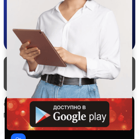
объявления - все это в нашем мобильном
приложении SALEX!
Скачать в Google Play
Маркеты
Блог
О проекте
Служба поддержки
Удаление аккаунта
Партнерка
Используем куки и рекомендательные
© 2026 SALEX МАРКЕТ
технологии
Правила сервиса
Конфиденциальность
Это чтобы сайт работал лучше. Оставаясь с нами, вы
соглашаетесь на использование файлов куки.
Ок