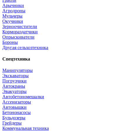
Грабли
Арычники
Агродроны
Мульчеры
Окучники
Зерноочистители
Кормораздатчики
Опрыскиватели
Бороны
Другая сельхозтехника
Спецтехника
Манипуляторы
Экскаваторы
Погрузчики
Автокраны
Эвакуаторы
Автобетономешалки
Ассенизаторы
Автовышки
Бетононасосы
Бульдозеры
Грейдеры
Коммунальная техника