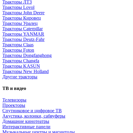
Тракторы ЛТЗ
Тракторы Lovol
Тракторы John Deere
Тракторы Кировец
Тракторы Уралец
Тракторы Caterpillar
Тракторы YANMAR
Тракторы Deutz-Fahr
Тракторы Claas
Тракторы Foton
Тракторы Dongfanghong
Тракторы Changfa
Тракторы KASUN
Тракторы New Holland
Другие тракторы
ТВ и видео
Телевизоры
Проекторы
Спутниковое и цифровое ТВ
Акустика, колонки, сабвуферы
Домашние кинотеатры
Интерактивные панели
Музыкальные центры и магнитолы