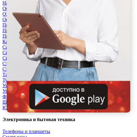
Начало карьеры
Образование и наука
Охрана, безопасность
Офисный персонал
Перевозки, склад, закупки
Продажи, работа с клиентами
Производство
Кафе, рестораны, отели
Салоны красоты
Сельское хозяйство
Спорт и красота
Страхование
Строительство и ремонт
Такси, логистика, доставка
Туризм и гостиницы
Управление недвижимостью
Управление персоналом
Финансы
Швейное дело
Юриспруденция
Электроника и бытовая техника
Телефоны и планшеты
Смарт часы