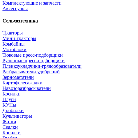
Комплектующие и запчасти
Аксессуары
Сельхозтехника
Тракторы
Мини-тракторы
Комбайны
Мотоблоки
Тюковые пресс-подборщики
Рулонные пресс-подборщики
Пленкоукладчики-грядообразователи
Разбрасыватели удобрений
Зернометатели
Картофелесажалки
Навозоразбрасыватели
Косилки
Плуги
КУНы
Дробилки
Культиваторы
Жатки
Сеялки
Копалки