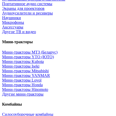
Портативное аудио системы
Экраны для проекторов
Аудиоусилители и ресиверы
Наушники
Микрофоны
Аксессуары
Другое ТВ и видео
Мини-тракторы
Мини-тракторы МТЗ (Беларус)
Мини-тракторы YTO (ЮТО)
Мини-тракторы Kubota
Мини-тракторы Iseki
Мини-тракторы Mitsubishi
Мини-тракторы YANMAR
Мини-тракторы Lovol
Мини-тракторы Honda
Мини-тракторы Hinomoto
Другие мини-тракторы
Комбайны
Силосоуборочные комбайны