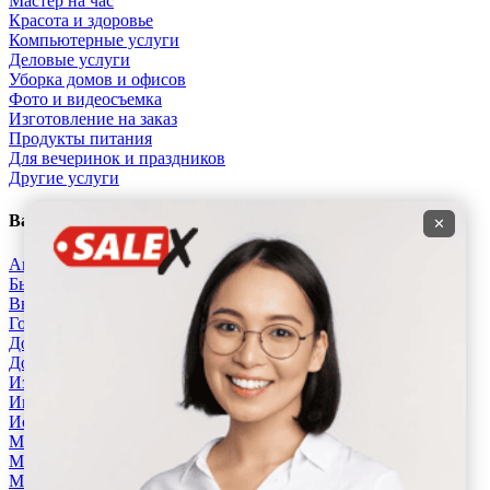
Мастер на час
Красота и здоровье
Компьютерные услуги
Деловые услуги
Уборка домов и офисов
Фото и видеосъемка
Изготовление на заказ
Продукты питания
Для вечеринок и праздников
Другие услуги
Вакансии
✕
Автобизнес, СТО
Бытовые услуги, ателье
Высший менеджмент
Госслужба
Добыча сырья, энергетика
Домашний персонал, клининг
Издательства и СМИ
Информационные технологии
Искусство и развлечения
Магазины
Маркетинг и реклама
Медицина