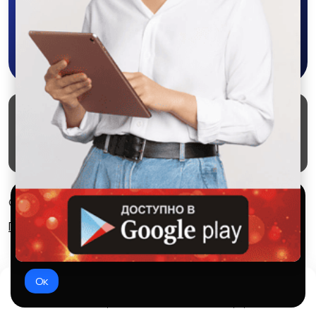
Скачать в Google Play
Маркеты
Блог
О проекте
Служба поддержки
Удаление аккаунта
Партнерка
Используем куки и рекомендательные
© 2026 SALEX МАРКЕТ
технологии
Правила сервиса
Конфиденциальность
Это чтобы сайт работал лучше. Оставаясь с нами, вы
соглашаетесь на использование файлов куки.
Ок
Домой
Избранное
Добавить
Чат
Профиль