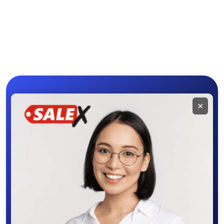
Мобильное
✕
приложение
SALEX
Скачайте приложение в Google Play –
крутите колесо фортуны, выигрывайте
бонусы, удобно ищите и размещайте
объявления - все это в нашем мобильном
приложении SALEX!