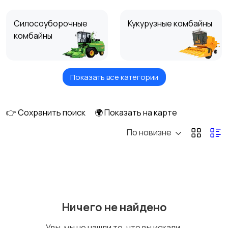
Силосоуборочные
Кукурузные комбайны
комбайны
Показать все категории
Зерноуборочные
Свеклоуборочные
комбайны
комбайны
👉 Сохранить поиск
🌍 Показать на карте
По новизне
Комбайны для уборки
Кормоуборочные
фасоли
комбайны
Рисоуборочные
Другие комбайны
Ничего не найдено
комбайны
Увы, мы не нашли то, что вы искали.