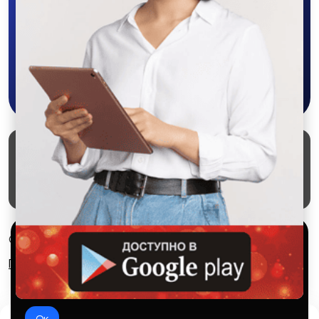
объявления - все это в нашем мобильном
приложении SALEX!
Скачать в Google Play
Маркеты
Блог
О проекте
Служба поддержки
Удаление аккаунта
Партнерка
Используем куки и рекомендательные
© 2026 SALEX МАРКЕТ
технологии
Правила сервиса
Конфиденциальность
Это чтобы сайт работал лучше. Оставаясь с нами, вы
соглашаетесь на использование файлов куки.
Ок