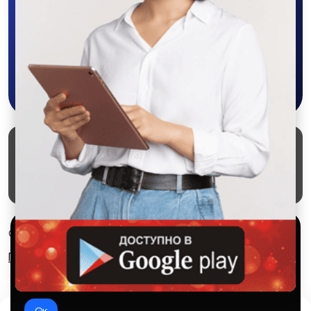
объявления - все это в нашем мобильном
приложении SALEX!
Жатки
Сеялки
Скачать в Google Play
Копалки
Грабли
Маркеты
Блог
О проекте
Служба поддержки
Удаление аккаунта
Партнерка
Арычники
Агродроны
Используем куки и рекомендательные
© 2026 SALEX МАРКЕТ
технологии
Правила сервиса
Конфиденциальность
Это чтобы сайт работал лучше. Оставаясь с нами, вы
соглашаетесь на использование файлов куки.
Мульчеры
Окучники
Ок