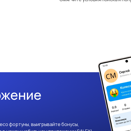
ожение
лесо фортуны, выигрывайте бонусы,