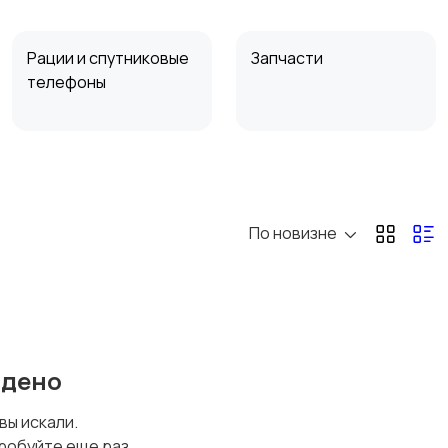
Рации и спутниковые
Запчасти
телефоны
По новизне
йдено
 вы искали.
робуйте еще раз.