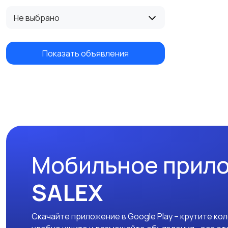
Не выбрано
Показать объявления
Мобильное прил
SALEX
Скачайте приложение в Google Play – крутите ко