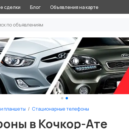
е сделки
Блог
Объявления на карте
и планшеты
Стационарные телефоны
оны в Кочкор-Ате