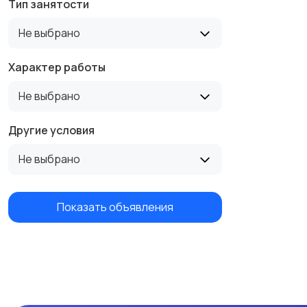
Тип занятости
Не выбрано
Строительство и
Такси, логистика,
ремонт
доставка
Характер работы
Не выбрано
Швейное дело
Юриспруденция
Другие условия
Не выбрано
Показать объявления