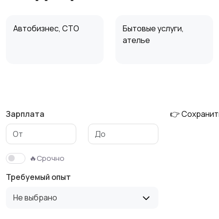
Автобизнес, СТО
Бытовые услуги,
ателье
Издательства и СМИ
Информационные
технологии
Зарплата
👉 Сохранит
Начало карьеры
Образование и наука
🔥Срочно
Требуемый опыт
Производство
Кафе, рестораны,
Не выбрано
отели