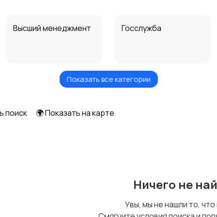
Высший менеджмент
Госслужба
Показать все категории
Искусство и
Магазины
развлечения
ь поиск
🌍 Показать на карте
Охрана,
Офисный персонал
безопасность
Ничего не на
Салоны красоты
Сельское хозяйство
Увы, мы не нашли то, что
Смягчите условия поиска и поп