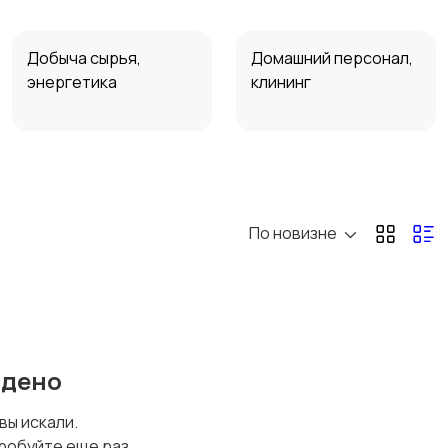
Добыча сырья,
Домашний персонал,
энергетика
клининг
Маркетинг и реклама
Медицина
По новизне
Перевозки, склад,
Продажи, работа с
закупки
клиентами
йдено
Спорт и красота
Страхование
 вы искали.
робуйте еще раз.