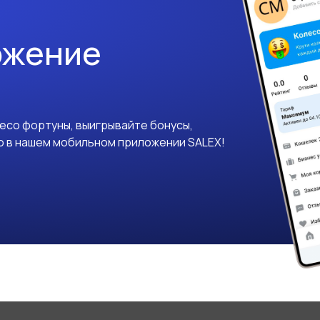
ожение
лесо фортуны, выигрывайте бонусы,
о в нашем мобильном приложении SALEX!