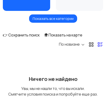
Показать все категории
Кровати и матрасы
Диваны и кресла
👉 Сохранить поиск
🌍 Показать на карте
По новизне
Бытовая химия
Оформление
интерьера
Охрана и
Подставки и тумбы
Ничего не найдено
сигнализации
Увы, мы не нашли то, что вы искали.
Смягчите условия поиска и попробуйте еще раз.
Посуда
Растения и семена