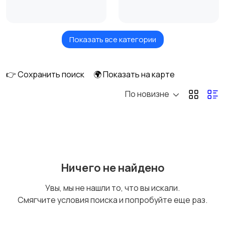
Показать все категории
Кровати и матрасы
Диваны и кресла
👉 Сохранить поиск
🌍 Показать на карте
По новизне
Бытовая химия
Оформление
интерьера
Охрана и
Подставки и тумбы
Ничего не найдено
сигнализации
Увы, мы не нашли то, что вы искали.
Смягчите условия поиска и попробуйте еще раз.
Посуда
Растения и семена