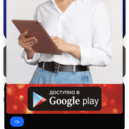
приложении SALEX!
Скачать в Google Play
Маркеты
Блог
О проекте
Служба поддержки
Удаление аккаунта
Партнерка
Используем куки и рекомендательные
© 2026 SALEX МАРКЕТ
технологии
Правила сервиса
Конфиденциальность
Это чтобы сайт работал лучше. Оставаясь с нами, вы
соглашаетесь на использование файлов куки.
Ок