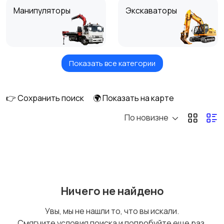
Манипуляторы
Экскаваторы
Показать все категории
Погрузчики
Автокраны
👉 Сохранить поиск
🌍 Показать на карте
По новизне
Эвакуаторы
Автобетономешалки
Ассенизаторы
Автовышки
Ничего не найдено
Увы, мы не нашли то, что вы искали.
Смягчите условия поиска и попробуйте еще раз.