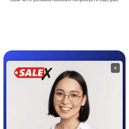
Бетононасосы
Бульдозеры
Грейдеры
Коммунальная
техника
Мобильное
✕
приложение
SALEX
Скачайте приложение в Google Play –
крутите колесо фортуны, выигрывайте
бонусы, удобно ищите и размещайте
объявления - все это в нашем мобильном