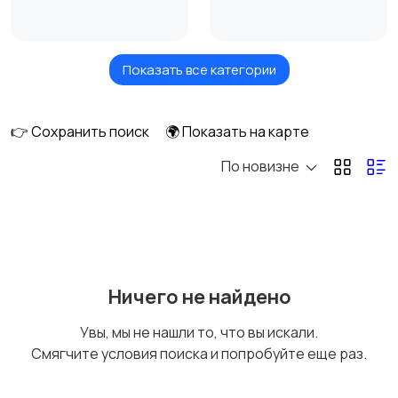
Показать все категории
Кровати и матрасы
Диваны и кресла
👉 Сохранить поиск
🌍 Показать на карте
По новизне
Бытовая химия
Оформление
интерьера
Охрана и
Подставки и тумбы
Ничего не найдено
сигнализации
Увы, мы не нашли то, что вы искали.
Смягчите условия поиска и попробуйте еще раз.
Посуда
Растения и семена