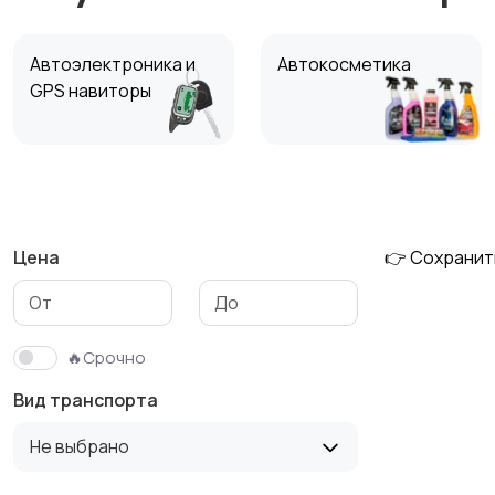
Автоэлектроника и
Автокосметика
GPS навиторы
Инструменты для
Скупка
автомобилей
катализаторов
Цена
👉 Сохранит
Материалы для авто,
Автоэлектро
шумоизоляции
обороудование
🔥Срочно
Вид транспорта
Не выбрано