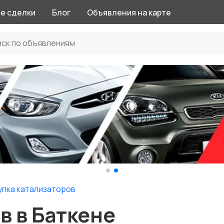
е сделки
Блог
Объявления на карте
упка катализаторов
в в Баткене