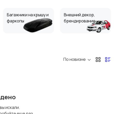
Багажники на крышу и
Внешний декор,
фаркопы
брендирование
Средства ухода за
Масла и автохимия
авто
По новизне
йдено
 вы искали.
робуйте еще раз.