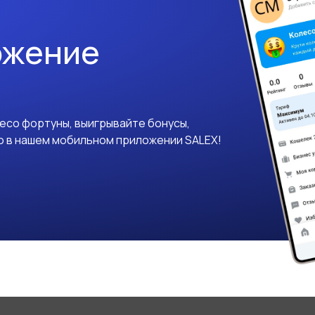
ожение
лесо фортуны, выигрывайте бонусы,
о в нашем мобильном приложении SALEX!