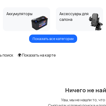
Аккумуляторы
Аксессуары для
салона
Показать все категории
Видео аудиосистемы
Тюнинг, накладки и
автомобиля
ветровики
ь поиск
🌍 Показать на карте
Нештатное
Другие аксессуары
освещение
Ничего не на
Увы, мы не нашли то, что
Смягчите условия поиска и поп