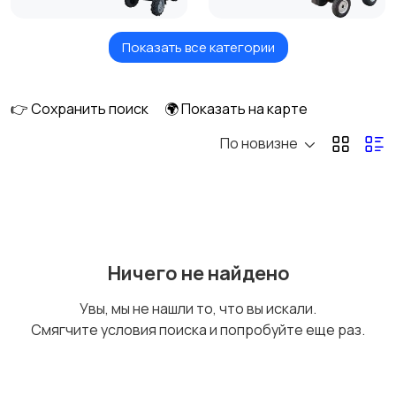
Показать все категории
Комбайны
Мотоблоки
👉 Сохранить поиск
🌍 Показать на карте
По новизне
Тюковые пресс-
Рулонные пресс-
подборщики
подборщики
Пленкоукладчики-
Разбрасыватели
Ничего не найдено
грядообразователи
удобрений
Увы, мы не нашли то, что вы искали.
Смягчите условия поиска и попробуйте еще раз.
Зернометатели
Картофелесажалки