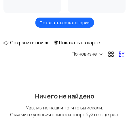
Показать все категории
Кровати и матрасы
Диваны и кресла
👉 Сохранить поиск
🌍 Показать на карте
По новизне
Бытовая химия
Оформление
интерьера
Охрана и
Подставки и тумбы
Ничего не найдено
сигнализации
Увы, мы не нашли то, что вы искали.
Смягчите условия поиска и попробуйте еще раз.
Посуда
Растения и семена