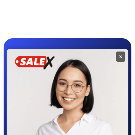
Средства для
Другое
гигиены
Мобильное
✕
приложение
SALEX
Скачайте приложение в Google Play –
крутите колесо фортуны, выигрывайте
бонусы, удобно ищите и размещайте
объявления - все это в нашем мобильном
приложении SALEX!