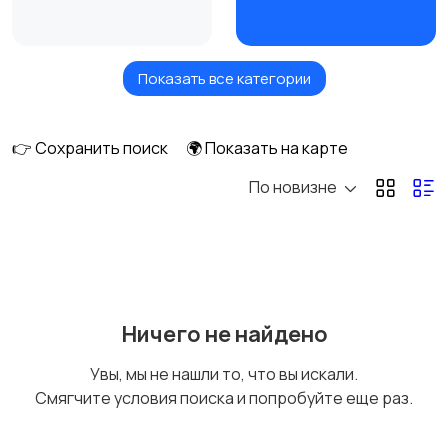
Показать все категории
Товары для здоровья
Парфюмерия
👉 Сохранить поиск
🌍 Показать на карте
По новизне
Стрижка и удаление
Уход за волосами
волос
Уход за кожей
Фены и укладка
Ничего не найдено
Увы, мы не нашли то, что вы искали.
Смягчите условия поиска и попробуйте еще раз.
Тату и татуаж
Солярии и загар