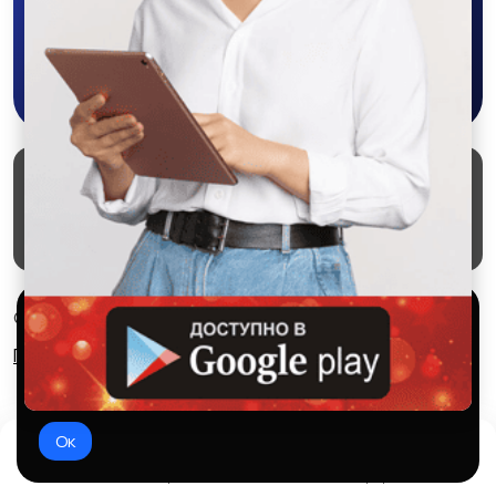
Скачать в Google Play
Маркеты
Блог
О проекте
Служба поддержки
Удаление аккаунта
Партнерка
Используем куки и рекомендательные
© 2026 SALEX МАРКЕТ
технологии
Правила сервиса
Конфиденциальность
Это чтобы сайт работал лучше. Оставаясь с нами, вы
соглашаетесь на использование файлов куки.
Ок
Домой
Избранное
Добавить
Чат
Профиль