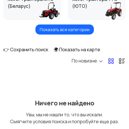
(Беларус)
(ЮТО)
Показать все категории
Мини-тракторы
Мини-тракторы Iseki
Kubota
👉 Сохранить поиск
🌍 Показать на карте
По новизне
Мини-тракторы
Мини-тракторы
Mitsubishi
YANMAR
Мини-тракторы Lovol
Мини-тракторы
Ничего не найдено
Honda
Увы, мы не нашли то, что вы искали.
Смягчите условия поиска и попробуйте еще раз.