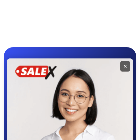
Мини-тракторы
Другие мини-
Hinomoto
тракторы
Мобильное
✕
приложение
SALEX
Скачайте приложение в Google Play –
крутите колесо фортуны, выигрывайте
бонусы, удобно ищите и размещайте
объявления - все это в нашем мобильном
приложении SALEX!