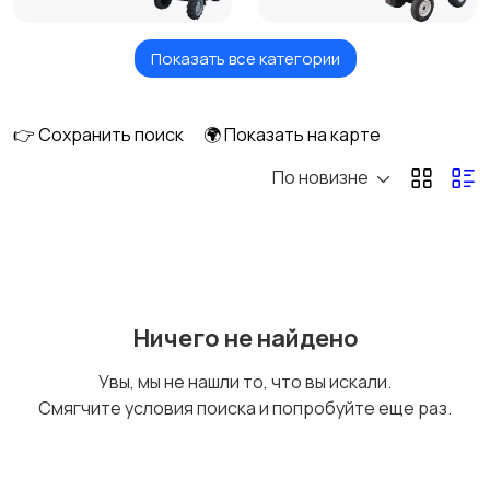
Показать все категории
Комбайны
Мотоблоки
👉 Сохранить поиск
🌍 Показать на карте
По новизне
Тюковые пресс-
Рулонные пресс-
подборщики
подборщики
Пленкоукладчики-
Разбрасыватели
Ничего не найдено
грядообразователи
удобрений
Увы, мы не нашли то, что вы искали.
Смягчите условия поиска и попробуйте еще раз.
Зернометатели
Картофелесажалки